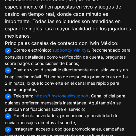
especialmente útil en apuestas en vivo y juegos de
casino en tiempo real, donde cada minuto es
importante. Todas las solicitudes son atendidas en
español e inglés para mayor facilidad de los jugadores
mexicanos.
Principales canales de contacto con 1win México:
Correo electrónico:
support@1win.xyz
. Recomendado para
consultas detalladas como verificación de cuenta, preguntas
sobre pagos o condiciones de bonos;
Chat en vivo: disponible directamente en el sitio web y en
la aplicación móvil. El tiempo de respuesta promedio es de 1 a
2 minutos, lo que lo convierte en el canal más rápido para
dudas urgentes;
Telegram:
https://t.me/onewinsupport
. Canal oficial para
quienes prefieren mensajería instantánea. Aquí también se
publican notificaciones sobre el servicio;
Facebook: novedades, promociones y posibilidad de
enviar mensajes directos al soporte;
Instagram: acceso a códigos promocionales, campañas
vigentes y respuestas a comentarios de los jugadores;