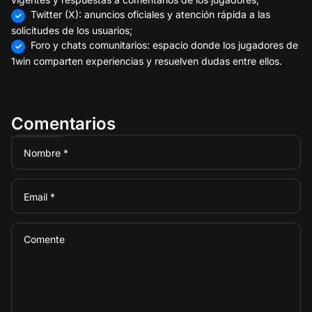
Twitter (X): anuncios oficiales y atención rápida a las
solicitudes de los usuarios;
Foro y chats comunitarios: espacio donde los jugadores de
1win comparten experiencias y resuelven dudas entre ellos.
Comentarios