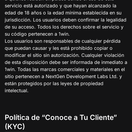
servicio está autorizado y que hayan alcanzado la
edad de 18 años o la edad mínima establecida en su
jurisdicción. Los usuarios deben confirmar la legalidad
de su acceso. Todos los derechos sobre el servicio y
su código pertenecen a 1win.
Los usuarios son responsables de cualquier pérdida
que puedan causar y les está prohibido copiar o
modificar el sitio sin autorización. Cualquier violación
de esta disposición debe ser informada de inmediato a
1win. Todas las marcas comerciales y materiales en el
sitio pertenecen a NextGen Development Labs Ltd. y
están protegidos por las leyes de propiedad
intelectual.
Política de “Conoce a Tu Cliente”
(KYC)