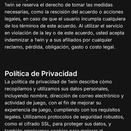
1win se reserva el derecho de tomar las medidas
necesarias, como la rescisión del acuerdo o acciones
legales, en caso de que el usuario incumpla cualquiera
de los términos de este acuerdo. Al utilizar el servicio
en violación de la ley o de este acuerdo, usted acepta
indemnizar a 1win y a sus afiliados por cualquier
reclamo, pérdida, obligación, gasto o costo legal.
Política de Privacidad
La política de privacidad de 1win describe cómo
recopilamos y utilizamos sus datos personales,
incluyendo nombre, dirección de correo electrónico y
actividad de juego, con el fin de mejorar su
experiencia de juego, cumpliendo con los requisitos
legales. Utilizamos protocolos de seguridad robustos,
como el cifrado SSL, para proteger sus datos, y
también empleamos cookies para mejorar el