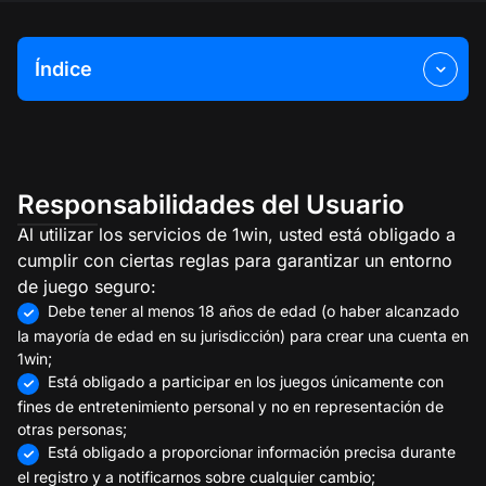
Índice
Responsabilidades del Usuario
Al utilizar los servicios de 1win, usted está obligado a
cumplir con ciertas reglas para garantizar un entorno
de juego seguro:
Debe tener al menos 18 años de edad (o haber alcanzado
la mayoría de edad en su jurisdicción) para crear una cuenta en
1win;
Está obligado a participar en los juegos únicamente con
fines de entretenimiento personal y no en representación de
otras personas;
Está obligado a proporcionar información precisa durante
el registro y a notificarnos sobre cualquier cambio;